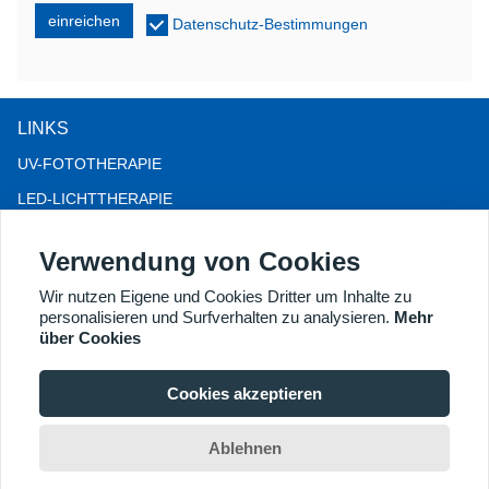
einreichen
Datenschutz-Bestimmungen
LINKS
UV-FOTOTHERAPIE
LED-LICHTTHERAPIE
LLLT-HAARAUSFALLTHERAPIE
Verwendung von Cookies
KOLPOSKOP
Wir nutzen Eigene und Cookies Dritter um Inhalte zu
WEITERE PRODUKTE
personalisieren und Surfverhalten zu analysieren.
Mehr
Copyright® 2018 Kernel Medical Equipment Co., LTD.
über Cookies
Firmenadresse: #2 Dongshan Rd, Wirtschaftsentwicklungszone
Xuzhou, Xuzhou 221004, JS, China. E-Mail:
Cookies akzeptieren
may@kernelmed.com
Ablehnen
Home
Chat
Search
Inquiry