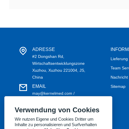
ADRESSE
INFORM
#2 Dongshan Rd,
Lieferung
Wirtschaftsentwicklungszone
Team Ser
Xuzhou, Xuzhou 221004, JS,
China
Nachricht
EMAIL
Sitemap
may@kernelmed.com /
service@kernelmed.com
Verwendung von Cookies
TELEFON
+86-516-87732218
Wir nutzen Eigene und Cookies Dritter um
Inhalte zu personalisieren und Surfverhalten