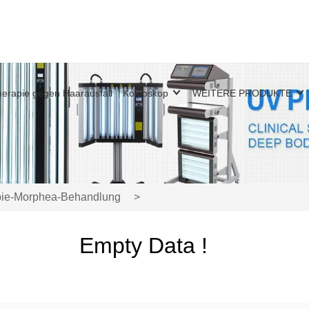
erapie gegen Haarausfall
Kolposkop
WEITERE PRODUKTE
pie-Morphea-Behandlung
>
Empty Data !