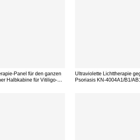
rapie-Panel für den ganzen
Ultraviolette Lichttherapie g
ner Halbkabine für Vitiligo-
Psoriasis KN-4004A1/B1/AB
KN-4004A/B/AB