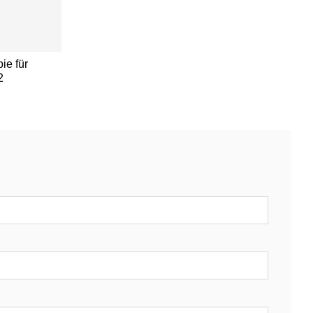
ie für
2