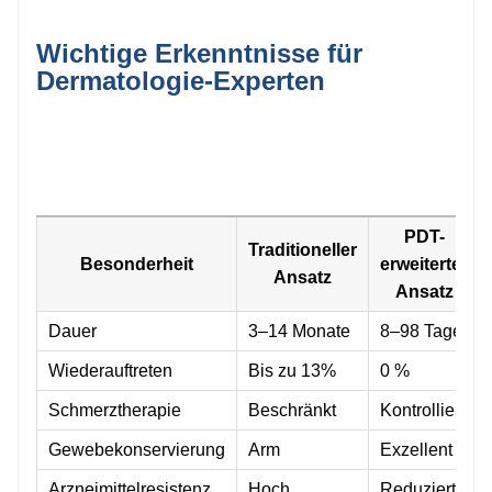
Wichtige Erkenntnisse für
Dermatologie-Experten
PDT-
Traditioneller
Besonderheit
erweiterter
Ansatz
Ansatz
Dauer
3–14 Monate
8–98 Tage
Wiederauftreten
Bis zu 13%
0 %
Schmerztherapie
Beschränkt
Kontrolliert
Gewebekonservierung
Arm
Exzellent
Arzneimittelresistenz
Hoch
Reduziert