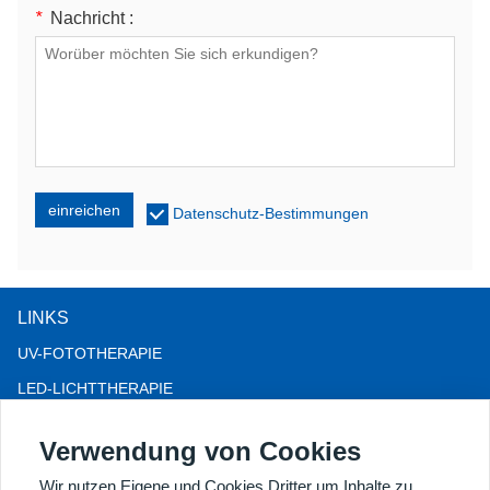
*
Nachricht :
einreichen
Datenschutz-Bestimmungen
LINKS
UV-FOTOTHERAPIE
LED-LICHTTHERAPIE
LLLT-HAARAUSFALLTHERAPIE
Verwendung von Cookies
KOLPOSKOP
Wir nutzen Eigene und Cookies Dritter um Inhalte zu