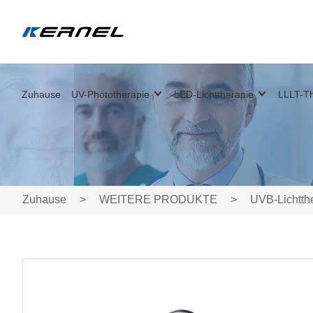
Zuhause
UV-Phototherapie
LED-Lichttherapie
LLLT-Th
Zuhause
>
WEITERE PRODUKTE
>
UVB-Lichtth