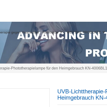
erapie gegen Haarausfall
Kolposkop
WEITERE PRODUKTE
erapie-Phototherapielampe für den Heimgebrauch KN-4006BL1D f
UVB-Lichttherapie-
Heimgebrauch KN-40