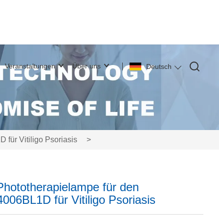
Veranstaltungen
Über uns
Deutsch
ür Vitiligo Psoriasis
>
Phototherapielampe für den
06BL1D für Vitiligo Psoriasis