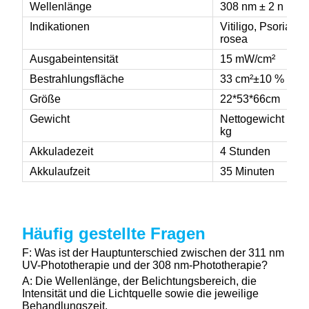
Wellenlänge
308 nm ± 2 n
Indikationen
Vitiligo, Psoriasis
rosea
Ausgabeintensität
15 mW/cm²
Bestrahlungsfläche
33 cm²
±10 %
Größe
22*53*66cm
Gewicht
Nettogewicht 0,7 k
kg
Akkuladezeit
4 Stunden
Akkulaufzeit
35 Minuten
Häufig gestellte Fragen
F: Was ist der Hauptunterschied zwischen der 311 nm
UV-Phototherapie und der 308 nm-Phototherapie?
A: Die Wellenlänge, der Belichtungsbereich, die
Intensität und die Lichtquelle sowie die jeweilige
Behandlungszeit.