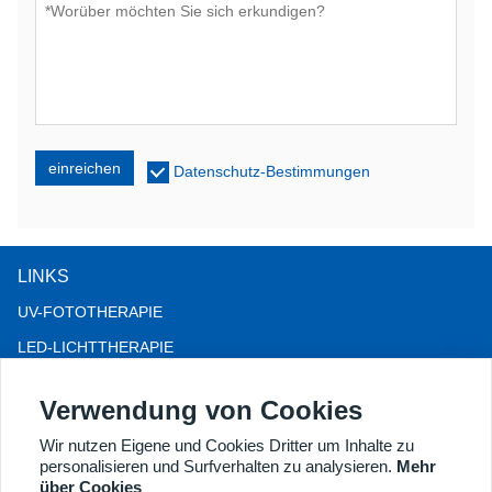
einreichen
Datenschutz-Bestimmungen
LINKS
UV-FOTOTHERAPIE
LED-LICHTTHERAPIE
LLLT-HAARAUSFALLTHERAPIE
Verwendung von Cookies
KOLPOSKOP
Wir nutzen Eigene und Cookies Dritter um Inhalte zu
WEITERE PRODUKTE
personalisieren und Surfverhalten zu analysieren.
Mehr
Copyright® 2018 Kernel Medical Equipment Co., LTD.
über Cookies