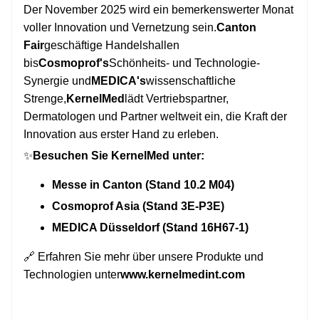
Der November 2025 wird ein bemerkenswerter Monat
voller Innovation und Vernetzung sein.
Canton
Fair
geschäftige Handelshallen
bis
Cosmoprof's
Schönheits- und Technologie-
Synergie und
MEDICA's
wissenschaftliche
Strenge,
KernelMed
lädt Vertriebspartner,
Dermatologen und Partner weltweit ein, die Kraft der
Innovation aus erster Hand zu erleben.
✨
Besuchen Sie KernelMed unter:
Messe in Canton (Stand 10.2 M04)
Cosmoprof Asia (Stand 3E-P3E)
MEDICA Düsseldorf (Stand 16H67-1)
🔗 Erfahren Sie mehr über unsere Produkte und
Technologien unter
www.kernelmedint.com