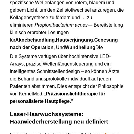
spezifische Wellenlängen von rotem, blauem und
gelbem Licht, um den Zellstoffwechsel anzuregen, die
Kollagensynthese zu fördern und … zu
eliminieren.
Propionibacterium acnes
— Bereitstellung
klinisch erprobter Lösungen
für
Aknebehandlung
,
Hautverjüngung
,
Genesung
nach der Operation
, Und
Wundheilung
Die
Die Systeme verfügen über hochintensive LED-
Arrays, präzise Wellenlängensteuerung und ein
intelligentes Schnittstellendesign – so können Ärzte
die Behandlungsprotokolle individuell auf jeden
Patienten abstimmen. Dies entspricht der Philosophie
von KernelMed.
„Präzisionslichttherapie für
personalisierte Hautpflege.“
Laser-Haarwuchssysteme:
Haarwiederherstellung neu definiert