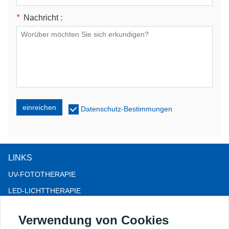
*
Nachricht :
einreichen
Datenschutz-Bestimmungen
LINKS
UV-FOTOTHERAPIE
LED-LICHTTHERAPIE
LLLT-HAARAUSFALLTHERAPIE
Verwendung von Cookies
KOLPOSKOP