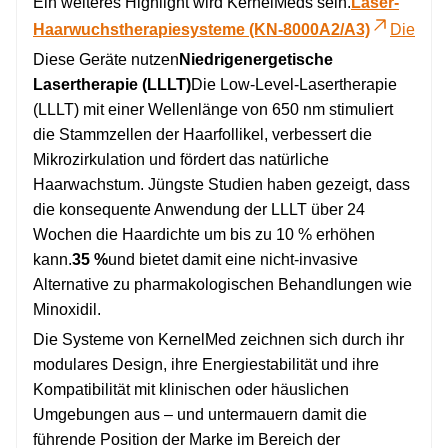
Ein weiteres Highlight wird KernelMeds sein.
Laser-
Haarwuchstherapiesysteme (KN-8000A2/A3)
Die
Diese Geräte nutzen
Niedrigenergetische
Lasertherapie (LLLT)
Die Low-Level-Lasertherapie
(LLLT) mit einer Wellenlänge von 650 nm stimuliert
die Stammzellen der Haarfollikel, verbessert die
Mikrozirkulation und fördert das natürliche
Haarwachstum. Jüngste Studien haben gezeigt, dass
die konsequente Anwendung der LLLT über 24
Wochen die Haardichte um bis zu 10 % erhöhen
kann.
35 %
und bietet damit eine nicht-invasive
Alternative zu pharmakologischen Behandlungen wie
Minoxidil.
Die Systeme von KernelMed zeichnen sich durch ihr
modulares Design, ihre Energiestabilität und ihre
Kompatibilität mit klinischen oder häuslichen
Umgebungen aus – und untermauern damit die
führende Position der Marke im Bereich der