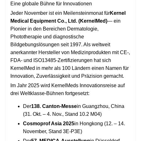
Eine globale Bühne für Innovationen
Jeder November ist ein Meilensteinmonat für
Kernel
Medical Equipment Co., Ltd. (KernelMed)
— ein
Pionier in den Bereichen Dermatologie,
Phototherapie und diagnostische
Bildgebungslösungen seit 1997. Als weltweit
anerkannter Hersteller von Medizinprodukten mit CE-,
FDA- und ISO13485-Zertifizierungen hat sich
KernelMed in mehr als 100 Ländern einen Namen für
Innovation, Zuverlässigkeit und Präzision gemacht.
Im Jahr 2025 wird KernelMeds Innovationsreise auf
drei Weltklasse-Bühnen fortgesetzt:
Der
138. Canton-Messe
in Guangzhou, China
(31. Okt. – 4. Nov., Stand 10.2 M04)
Cosmoprof Asia 2025
in Hongkong (12. – 14.
November, Stand 3E-P3E)
Der
57. MEDICA-Ausstellung
in Düsseldorf,