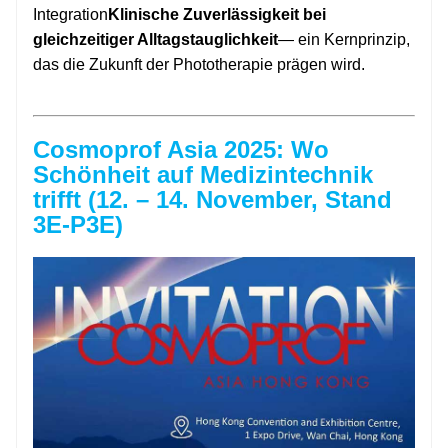
Integration
Klinische Zuverlässigkeit bei
gleichzeitiger Alltagstauglichkeit
— ein Kernprinzip,
das die Zukunft der Phototherapie prägen wird.
Cosmoprof Asia 2025: Wo
Schönheit auf Medizintechnik
trifft (12. – 14. November, Stand
3E-P3E)