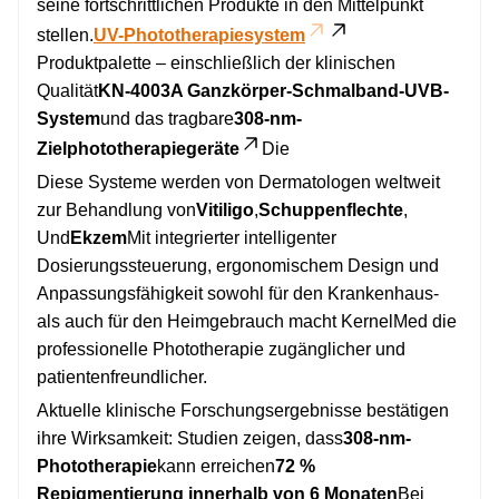
seine fortschrittlichen Produkte in den Mittelpunkt
stellen.
UV-Phototherapiesystem
Produktpalette – einschließlich der klinischen
Qualität
KN-4003A Ganzkörper-Schmalband-UVB-
System
und das tragbare
308-nm-
Zielphototherapiegeräte
Die
Diese Systeme werden von Dermatologen weltweit
zur Behandlung von
Vitiligo
,
Schuppenflechte
,
Und
Ekzem
Mit integrierter intelligenter
Dosierungssteuerung, ergonomischem Design und
Anpassungsfähigkeit sowohl für den Krankenhaus-
als auch für den Heimgebrauch macht KernelMed die
professionelle Phototherapie zugänglicher und
patientenfreundlicher.
Aktuelle klinische Forschungsergebnisse bestätigen
ihre Wirksamkeit: Studien zeigen, dass
308-nm-
Phototherapie
kann erreichen
72 %
Repigmentierung innerhalb von 6 Monaten
Bei