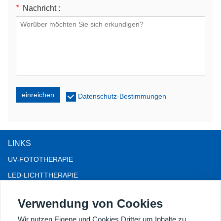
*
Nachricht :
einreichen
Datenschutz-Bestimmungen
LINKS
UV-FOTOTHERAPIE
LED-LICHTTHERAPIE
LLLT-HAARAUSFALLTHERAPIE
Verwendung von Cookies
KOLPOSKOP
Wir nutzen Eigene und Cookies Dritter um Inhalte zu